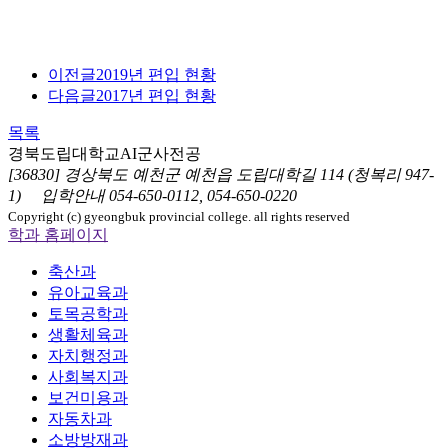
이전글
2019년 편입 현황
다음글
2017년 편입 현황
목록
경북도립대학교
AI군사전공
[36830] 경상북도 예천군 예천읍 도립대학길 114 (청복리 947-
1)
입학안내
054-650-0112, 054-650-0220
Copyright (c) gyeongbuk provincial college. all rights reserved
학과 홈페이지
축산과
유아교육과
토목공학과
생활체육과
자치행정과
사회복지과
보건미용과
자동차과
소방방재과