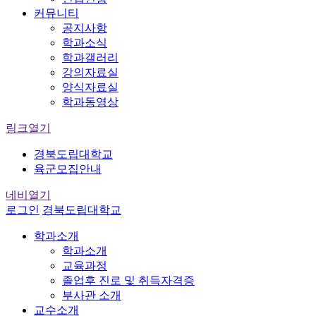
커뮤니티
공지사항
학과소식
학과갤러리
강의자료실
양식자료실
학과동영상
링크열기
경북도립대학교
육군모집안내
네비열기
로그인
경북도립대학교
학과소개
학과소개
교육과정
졸업후 진로 및 취득자격증
부사관 소개
교수소개