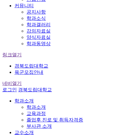
커뮤니티
공지사항
학과소식
학과갤러리
강의자료실
양식자료실
학과동영상
링크열기
경북도립대학교
육군모집안내
네비열기
로그인
경북도립대학교
학과소개
학과소개
교육과정
졸업후 진로 및 취득자격증
부사관 소개
교수소개