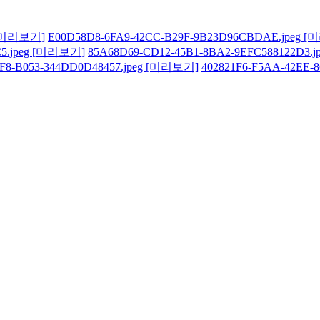
[미리보기]
E00D58D8-6FA9-42CC-B29F-9B23D96CBDAE.jpeg
[
5.jpeg
[미리보기]
85A68D69-CD12-45B1-8BA2-9EFC588122D3.j
F8-B053-344DD0D48457.jpeg
[미리보기]
402821F6-F5AA-42EE-