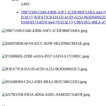
2,843
59B71509-C040-43BB-A9F1-1CDE986F5ABA.jpeg
리보기]
B3FA75C8-DA1D-415D-A252-963D940922C
9A683D7A4D3F.jpeg
[미리보기]
C98A5811-48EA-47