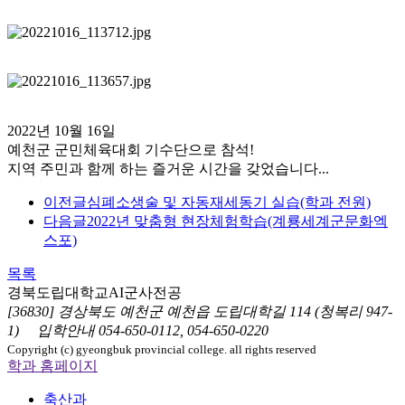
2022년 10월 16일
예천군 군민체육대회 기수단으로 참석!
지역 주민과 함께 하는 즐거운 시간을 갖었습니다...
이전글
심폐소생술 및 자동재세동기 실습(학과 전원)
다음글
2022년 맞춤형 현장체험학습(계룡세계군문화엑
스포)
목록
경북도립대학교
AI군사전공
[36830] 경상북도 예천군 예천읍 도립대학길 114 (청복리 947-
1)
입학안내
054-650-0112, 054-650-0220
Copyright (c) gyeongbuk provincial college. all rights reserved
학과 홈페이지
축산과