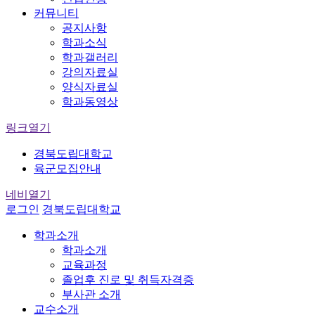
커뮤니티
공지사항
학과소식
학과갤러리
강의자료실
양식자료실
학과동영상
링크열기
경북도립대학교
육군모집안내
네비열기
로그인
경북도립대학교
학과소개
학과소개
교육과정
졸업후 진로 및 취득자격증
부사관 소개
교수소개