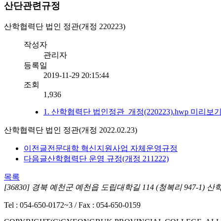
산단관련규정
산학협력단 법인 정관(개정 220223)
작성자
관리자
등록일
2019-11-29 20:15:44
조회
1,936
1. 산학협력단 법인정관_개정(220223).hwp
미리보
산학협력단 법인 정관(개정 2022.02.23)
이전글
전문대학 혁신지원사업 자체운영규정
다음글
산학협력단 운영 규정(개정 211222)
목록
[36830] 경북 예천군 예천읍 도립대학길 114 (청복리 947-1) 
Tel : 054-650-0172~3 / Fax : 054-650-0159